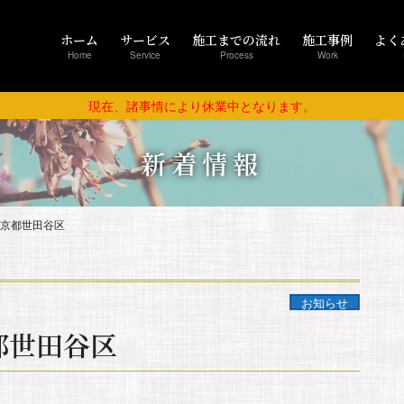
ホーム
サービス
施工までの流れ
施工事例
よく
Home
Service
Process
Work
現在、諸事情により休業中となります。
新着情報
｜東京都世田谷区
お知らせ
京都世田谷区