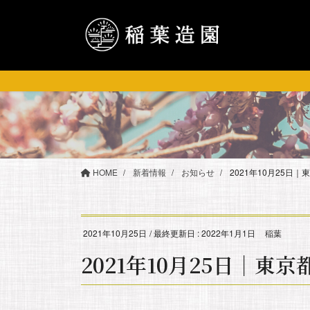
コ
ナ
ン
ビ
テ
ゲ
ン
ー
ツ
シ
に
ョ
移
ン
動
に
移
動
HOME
新着情報
お知らせ
2021年10月25日
2021年10月25日
/ 最終更新日 :
2022年1月1日
稲葉
2021年10月25日｜東